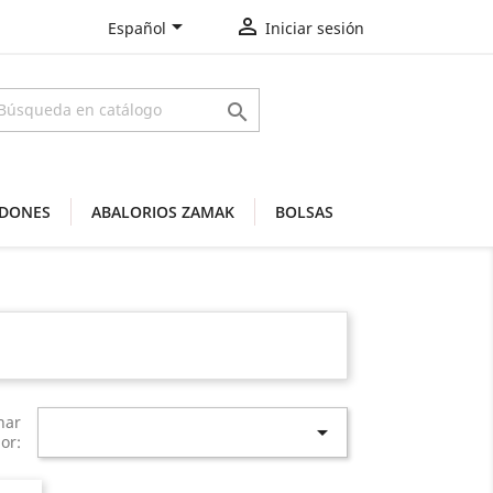


Español
Iniciar sesión

DONES
ABALORIOS ZAMAK
BOLSAS
nar

or: