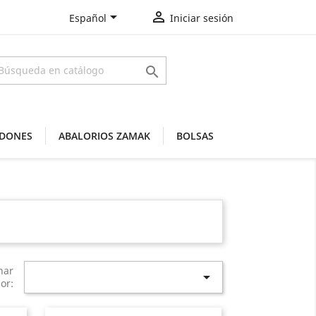


Español
Iniciar sesión

DONES
ABALORIOS ZAMAK
BOLSAS
nar

or: