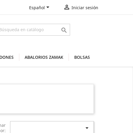


Español
Iniciar sesión

DONES
ABALORIOS ZAMAK
BOLSAS
nar

or: