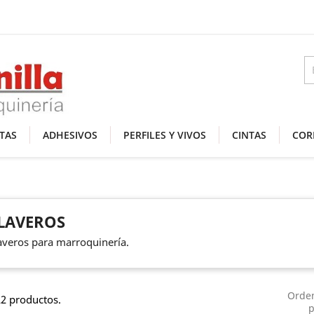
TAS
ADHESIVOS
PERFILES Y VIVOS
CINTAS
COR
LAVEROS
averos para marroquinería.
Orde
2 productos.
p